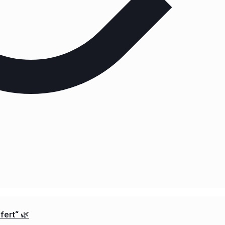
fert“ 🌿