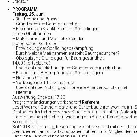
Literatur
PROGRAMM
Freitag, 25. Juni
9.30 Theorie und Praxis
– Grundlagen der Baumgesundheit
–
Erkennen von Krankheiten und Schädlingen
an den Obstbäumen
– Maßnahmen und Möglichkeiten der
biologischen Kontrolle
– Entwicklung der Schädlingsbekämpfung
– Durch welche Maßnahmen entsteht Baumgesundheit?
– Ökologische Grundlagen für Baumgesundheit
14.00 (Fortsetzung)
– Übersicht über die häufigsten Schaderreger im Obstbau
– Biologie und Bekämpfung von Schaderregern
– Nützlings-Gruppen
– Vorbeugender Pflanzenschutz
– Übersicht über Nützlings-schonende Pflanzenschutzmittel
– Literatur
Auswertung, Ende ca. 17.00
Programmänderungen vorbehalten!
Referent
Josef Weimer, Gärtnermeister und Gartenbaulehrer, wohnhaft in
Obstbaues. Im Rahmen seines Studiums am Institut für Waldorfpä
stammesgeschichtliche Entwicklung des Apfels.“ Derzeit bewirtsc
Beobachtung.
Seit 2013 selbständig, beschäftigt er sich verstärkt mit dem „
„zertifizierten Landschaftsobstbauer“ führen. Er ist Mitglied der
Ländliche Heimvolkshochschule Lauda