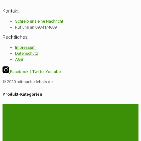
Kontakt
Schreib uns eine Nachricht
Ruf uns an 09341/4609
Rechtliches
Impressum
Datenschutz
AGB
Facebook-f
Twitter
Youtube
© 2020 mitmacherlebnis.de
Produkt-Kategorien
Bücher
Fit
Für Papa
Gutscheine für
Kleingruppen
Kurse, Seminare, Workshop