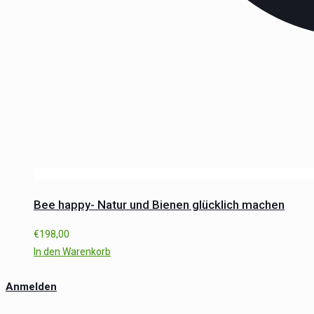
Bee happy- Natur und Bienen glücklich machen
€
198,00
In den Warenkorb
Anmelden